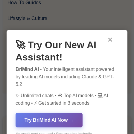
How-To Guides
Lifestyle & Culture
Personal Development
×
🚀 Try Our New AI
Premium
Assistant!
Recommendations & Reviews
BriMind AI
- Your intelligent assistant powered
by leading AI models including Claude & GPT-
Tech & Innovation
5.2
✨ Unlimited chats • 🎯 Top AI models • 💻 AI
coding • ⚡ Get started in 3 seconds
Try BriMind AI Now →
You Missed
No credit card required • Start creating instantly