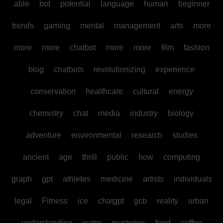
able
bot
potential
language
human
beginner
trends
gaming
mental
management
arts
more
more
more
chatbot
more
more
film
fashion
blog
chatbots
revolutionizing
experience
conservation
healthcare
cultural
energy
chemistry
chat
media
industry
biology
adventure
environmental
research
studies
ancient
age
thrill
public
how
computing
graph
gpt
athletes
medicine
artists
individuals
legal
Fitness
ice
chatgpt
gcb
reality
urban
understanding
water
mysteries
food
coffee