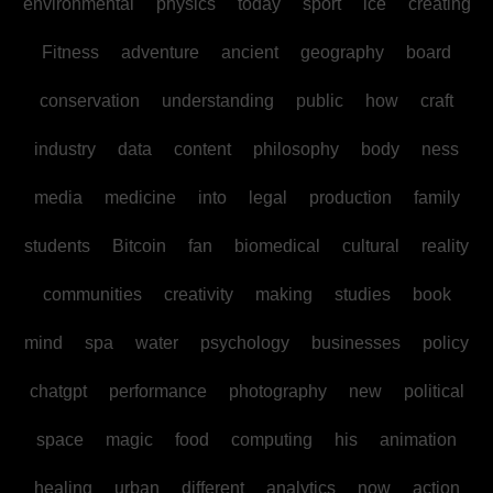
environmental
physics
today
sport
ice
creating
Fitness
adventure
ancient
geography
board
conservation
understanding
public
how
craft
industry
data
content
philosophy
body
ness
media
medicine
into
legal
production
family
students
Bitcoin
fan
biomedical
cultural
reality
communities
creativity
making
studies
book
mind
spa
water
psychology
businesses
policy
chatgpt
performance
photography
new
political
space
magic
food
computing
his
animation
healing
urban
different
analytics
now
action