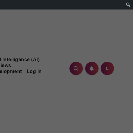
l Intelligence (AI)
iews
velopment
Log In