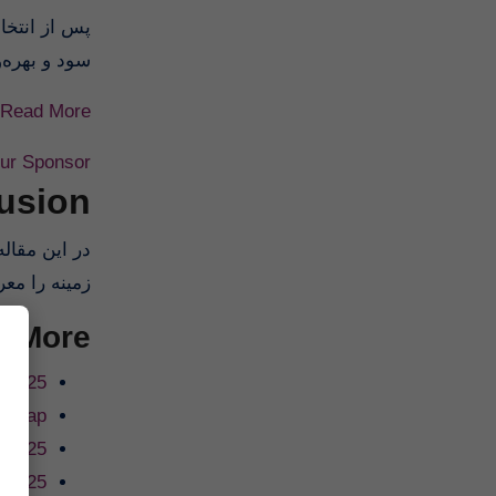
پس از انتخا
سود و بهره‌.
Read More
our Sponsor
usion
زمینه را م.
d More
n 2025
itsgap
n 2025
n 2025