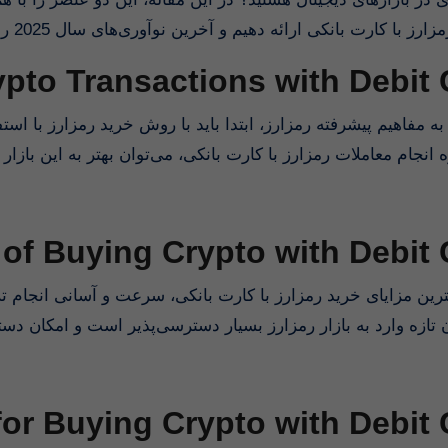
رز با کارت بانکی ارائه دهیم و آخرین نوآوری‌های سال 2025 را معرفی نماییم
pto Transactions with Debit 
به مفاهیم پیشرفته رمزارز، ابتدا باید با روش خرید رمزارز با است
 انجام معاملات رمزارز با کارت بانکی، می‌توان بهتر به این بازا
 of Buying Crypto with Debit
ترین مزایای خرید رمزارز با کارت بانکی، سرعت و آسانی انجام
ان تازه وارد به بازار رمزارز بسیار دسترسی‌پذیر است و امکان د
for Buying Crypto with Debit