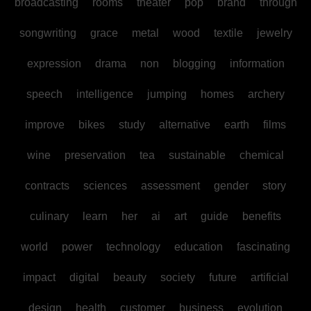
broadcasting
rooms
theater
pop
brand
through
songwriting
grace
metal
wood
textile
jewelry
expression
drama
non
blogging
information
speech
intelligence
jumping
homes
archery
improve
bikes
study
alternative
earth
films
wine
preservation
tea
sustainable
chemical
contracts
sciences
assessment
gender
story
culinary
learn
her
ai
art
guide
benefits
world
power
technology
education
fascinating
impact
digital
beauty
society
future
artificial
design
health
customer
business
evolution