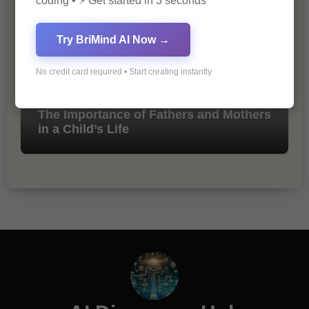
coding • ⚡ Get started in 3 seconds
Try BriMind AI Now →
No credit card required • Start creating instantly
The Importance of Fathers and Mothers
in a Child’s Life