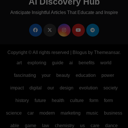
AI Discovery Hub
Anticipate Insightful Articles That Educate and Inspire
Copyright © All rights reserved
|
Blogus
by
Themeansar
.
art
exploring
guide
ai
benefits
world
fascinating
your
beauty
education
power
impact
digital
our
design
evolution
society
history
future
health
culture
form
form
science
car
modern
marketing
music
business
able
game
law
chemistry
us
care
dance