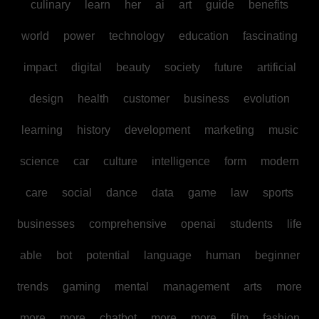
culinary
learn
her
ai
art
guide
benefits
world
power
technology
education
fascinating
impact
digital
beauty
society
future
artificial
design
health
customer
business
evolution
learning
history
development
marketing
music
science
car
culture
intelligence
form
modern
care
social
dance
data
game
law
sports
businesses
comprehensive
openai
students
life
able
bot
potential
language
human
beginner
trends
gaming
mental
management
arts
more
more
more
chatbot
more
more
film
fashion