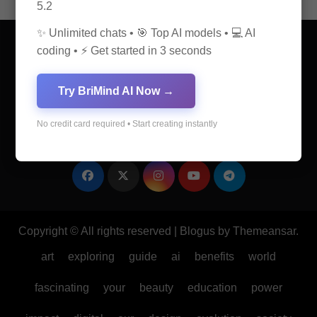
5.2
✨ Unlimited chats • 🎯 Top AI models • 💻 AI
coding • ⚡ Get started in 3 seconds
Try BriMind AI Now →
AI Discovery Hub
No credit card required • Start creating instantly
Anticipate Insightful Articles That Educate and Inspire
Copyright © All rights reserved
|
Blogus
by
Themeansar
.
art
exploring
guide
ai
benefits
world
fascinating
your
beauty
education
power