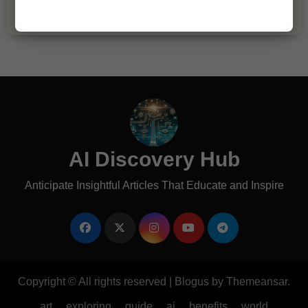
AI Discovery Hub
Anticipate Insightful Articles That Educate and Inspire
Copyright © All rights reserved
|
Blogus
by
Themeansar
.
art
exploring
guide
ai
benefits
world