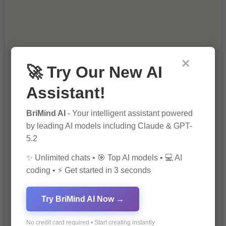
×
🚀 Try Our New AI
10 Tips for Successful Online
Assistant!
Marketing
BriMind AI
- Your intelligent assistant powered
by leading AI models including Claude & GPT-
5.2
✨ Unlimited chats • 🎯 Top AI models • 💻 AI
coding • ⚡ Get started in 3 seconds
The Importance of Fathers and Mothers
Try BriMind AI Now →
in a Child’s Life
No credit card required • Start creating instantly