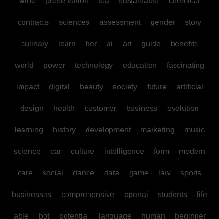
wine
preservation
tea
sustainable
chemical
contracts
sciences
assessment
gender
story
culinary
learn
her
ai
art
guide
benefits
world
power
technology
education
fascinating
impact
digital
beauty
society
future
artificial
design
health
customer
business
evolution
learning
history
development
marketing
music
science
car
culture
intelligence
form
modern
care
social
dance
data
game
law
sports
businesses
comprehensive
openai
students
life
able
bot
potential
language
human
beginner