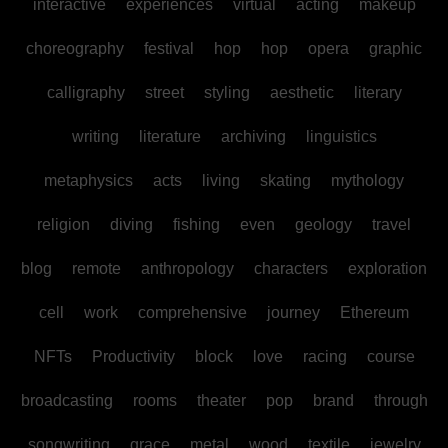
interactive
experiences
virtual
acting
makeup
choreography
festival
hop
hop
opera
graphic
calligraphy
street
styling
aesthetic
literary
writing
literature
archiving
linguistics
metaphysics
acts
living
skating
mythology
religion
diving
fishing
even
geology
travel
blog
remote
anthropology
characters
exploration
cell
work
comprehensive
journey
Ethereum
NFTs
Productivity
block
love
racing
course
broadcasting
rooms
theater
pop
brand
through
songwriting
grace
metal
wood
textile
jewelry