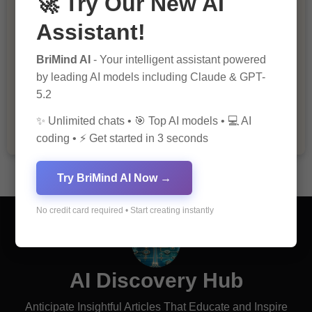
🚀 Try Our New AI
Assistant!
BriMind AI
- Your intelligent assistant powered
by leading AI models including Claude & GPT-
The Importance of Fathers and Mothers
in a Child’s Life
5.2
✨ Unlimited chats • 🎯 Top AI models • 💻 AI
coding • ⚡ Get started in 3 seconds
Try BriMind AI Now →
No credit card required • Start creating instantly
AI Discovery Hub
Anticipate Insightful Articles That Educate and Inspire