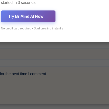
started in 3 seconds
Try BriMind AI Now →
No credit card required • Start creating instantly
or the next time I comment.