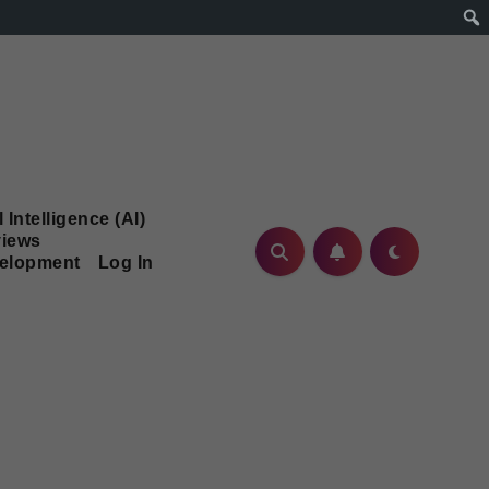
l Intelligence (AI)
iews
velopment
Log In