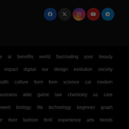
e
ai
benefits
world
fascinating
your
beauty
impact
digital
our
design
evolution
society
ealth
culture
form
form
science
car
modern
business
able
game
law
chemistry
us
care
pment
biology
life
technology
beginner
graph
ir
their
fashion
thrill
experience
arts
trends