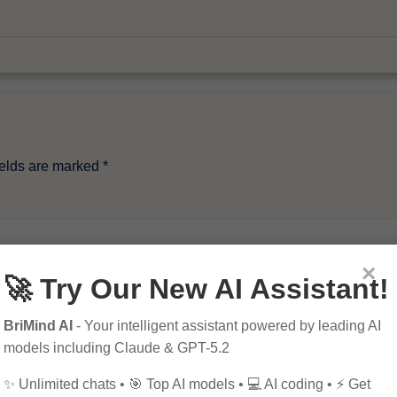
ields are marked
*
×
🚀 Try Our New AI Assistant!
BriMind AI
- Your intelligent assistant powered by leading AI
models including Claude & GPT-5.2
✨ Unlimited chats • 🎯 Top AI models • 💻 AI coding • ⚡ Get