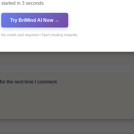
started in 3 seconds
Try BriMind AI Now →
No credit card required • Start creating instantly
or the next time I comment.