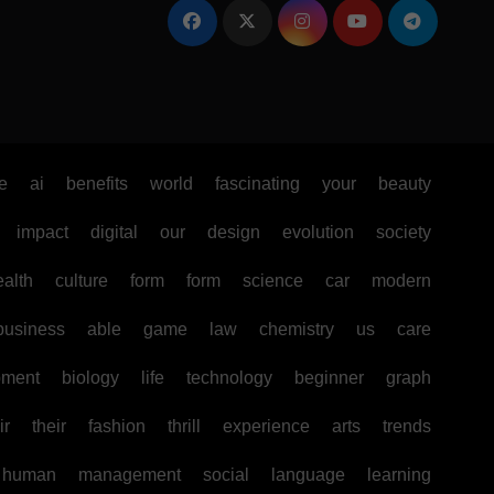
e
ai
benefits
world
fascinating
your
beauty
impact
digital
our
design
evolution
society
ealth
culture
form
form
science
car
modern
business
able
game
law
chemistry
us
care
pment
biology
life
technology
beginner
graph
ir
their
fashion
thrill
experience
arts
trends
human
management
social
language
learning