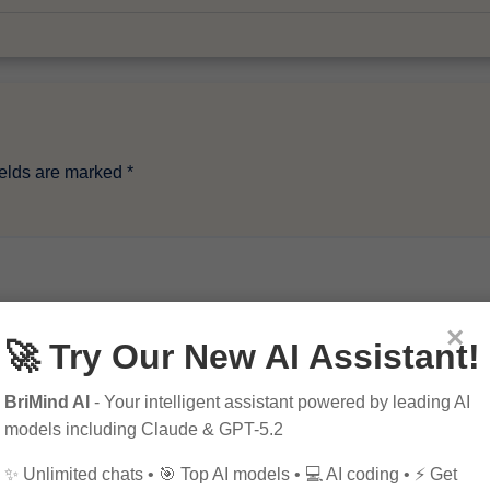
ields are marked
*
×
🚀 Try Our New AI Assistant!
BriMind AI
- Your intelligent assistant powered by leading AI
models including Claude & GPT-5.2
✨ Unlimited chats • 🎯 Top AI models • 💻 AI coding • ⚡ Get