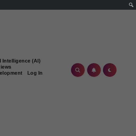
l Intelligence (AI)
iews
velopment
Log In