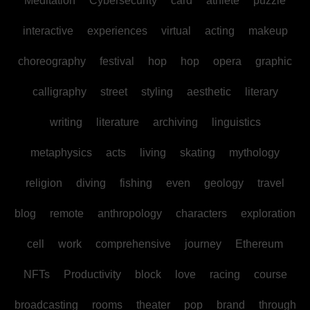
Meditation
Cybersecurity
card
athlete
puzzle
interactive
experiences
virtual
acting
makeup
choreography
festival
hop
hop
opera
graphic
calligraphy
street
styling
aesthetic
literary
writing
literature
archiving
linguistics
metaphysics
acts
living
skating
mythology
religion
diving
fishing
even
geology
travel
blog
remote
anthropology
characters
exploration
cell
work
comprehensive
journey
Ethereum
NFTs
Productivity
block
love
racing
course
broadcasting
rooms
theater
pop
brand
through