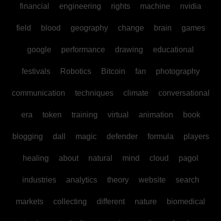
financial
engineering
rights
machine
nvidia
field
blood
geography
change
brain
games
google
performance
drawing
educational
festivals
Robotics
Bitcoin
fan
photography
communication
techniques
climate
conversational
era
token
training
virtual
animation
book
blogging
dall
magic
defender
formula
players
healing
about
natural
mind
cloud
pagol
industries
analytics
theory
website
search
markets
collecting
different
nature
biomedical