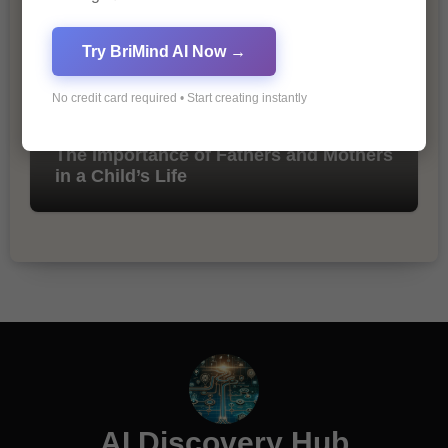
Try BriMind AI Now →
No credit card required • Start creating instantly
The Importance of Fathers and Mothers
in a Child’s Life
AI Discovery Hub