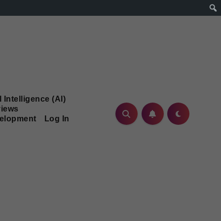
l Intelligence (AI)
iews
velopment
Log In