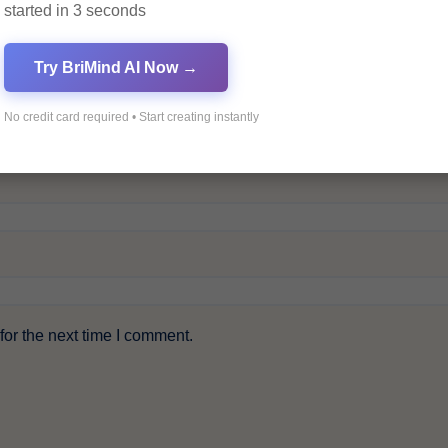
started in 3 seconds
Try BriMind AI Now →
No credit card required • Start creating instantly
or the next time I comment.