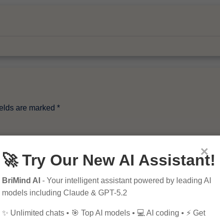
ields are marked
*
×
🚀 Try Our New AI Assistant!
BriMind AI
- Your intelligent assistant powered by leading AI
models including Claude & GPT-5.2
✨ Unlimited chats • 🎯 Top AI models • 💻 AI coding • ⚡ Get