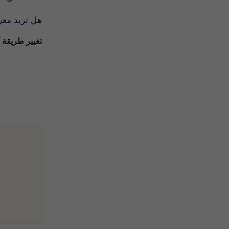
تحسين طريقة كتابة مقالاتك؟ قم بزيارة صف:
تغيير ط Pagol.ai