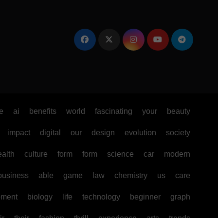
e
ai
benefits
world
fascinating
your
beauty
impact
digital
our
design
evolution
society
ealth
culture
form
form
science
car
modern
business
able
game
law
chemistry
us
care
pment
biology
life
technology
beginner
graph