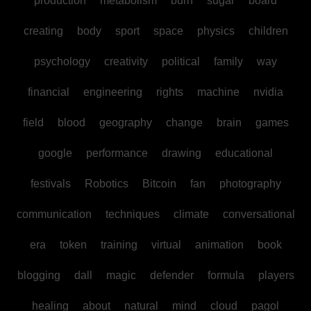
production
metabolism
burn
sugar
board
creating
body
sport
space
physics
children
psychology
creativity
political
family
way
financial
engineering
rights
machine
nvidia
field
blood
geography
change
brain
games
google
performance
drawing
educational
festivals
Robotics
Bitcoin
fan
photography
communication
techniques
climate
conversational
era
token
training
virtual
animation
book
blogging
dall
magic
defender
formula
players
healing
about
natural
mind
cloud
pagol