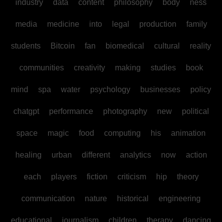
industry
data
content
philosophy
body
ness
media
medicine
into
legal
production
family
students
Bitcoin
fan
biomedical
cultural
reality
communities
creativity
making
studies
book
mind
spa
water
psychology
businesses
policy
chatgpt
performance
photography
new
political
space
magic
food
computing
his
animation
healing
urban
different
analytics
now
action
each
players
fiction
criticism
hip
theory
communication
nature
historical
engineering
educational
journalism
children
therapy
dancing