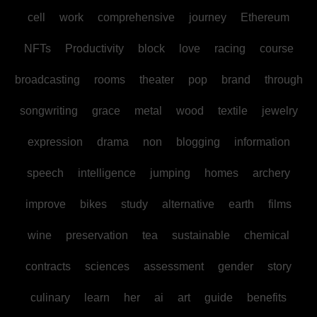
cell
work
comprehensive
journey
Ethereum
NFTs
Productivity
block
love
racing
course
broadcasting
rooms
theater
pop
brand
through
songwriting
grace
metal
wood
textile
jewelry
expression
drama
non
blogging
information
speech
intelligence
jumping
homes
archery
improve
bikes
study
alternative
earth
films
wine
preservation
tea
sustainable
chemical
contracts
sciences
assessment
gender
story
culinary
learn
her
ai
art
guide
benefits