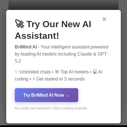
10 Tips for Successful Online
×
Marketing
🚀 Try Our New AI
Assistant!
BriMind AI
- Your intelligent assistant powered
by leading AI models including Claude & GPT-
5.2
✨ Unlimited chats • 🎯 Top AI models • 💻 AI
The Importance of Fathers and Mothers
coding • ⚡ Get started in 3 seconds
in a Child’s Life
Try BriMind AI Now →
No credit card required • Start creating instantly