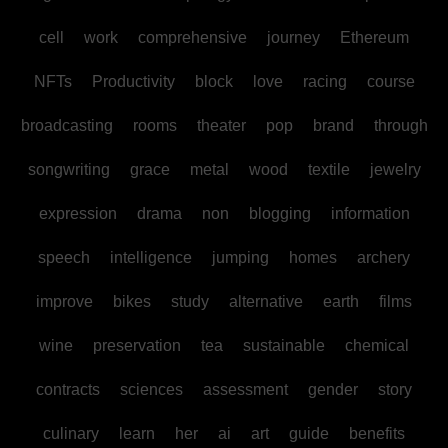
cell
work
comprehensive
journey
Ethereum
NFTs
Productivity
block
love
racing
course
broadcasting
rooms
theater
pop
brand
through
songwriting
grace
metal
wood
textile
jewelry
expression
drama
non
blogging
information
speech
intelligence
jumping
homes
archery
improve
bikes
study
alternative
earth
films
wine
preservation
tea
sustainable
chemical
contracts
sciences
assessment
gender
story
culinary
learn
her
ai
art
guide
benefits