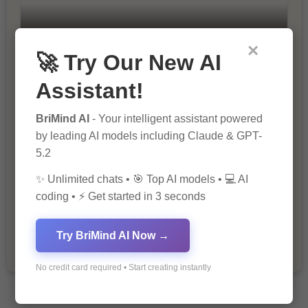
10 Tips for Successful Online
×
Marketing
🚀 Try Our New AI
Assistant!
BriMind AI
- Your intelligent assistant powered
by leading AI models including Claude & GPT-
5.2
✨ Unlimited chats • 🎯 Top AI models • 💻 AI
coding • ⚡ Get started in 3 seconds
The Importance of Fathers and Mothers
in a Child’s Life
Try BriMind AI Now →
No credit card required • Start creating instantly