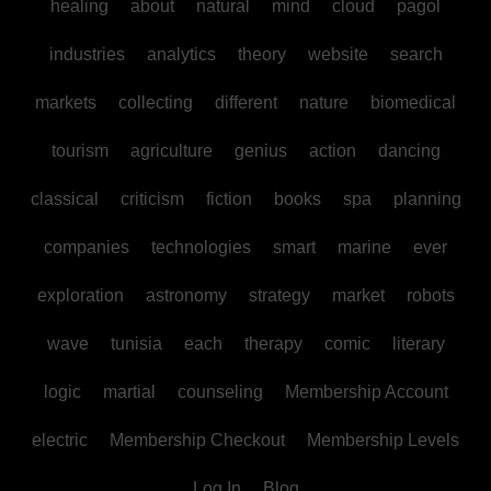
healing
about
natural
mind
cloud
pagol
industries
analytics
theory
website
search
markets
collecting
different
nature
biomedical
tourism
agriculture
genius
action
dancing
classical
criticism
fiction
books
spa
planning
companies
technologies
smart
marine
ever
exploration
astronomy
strategy
market
robots
wave
tunisia
each
therapy
comic
literary
logic
martial
counseling
Membership Account
electric
Membership Checkout
Membership Levels
Log In
Blog