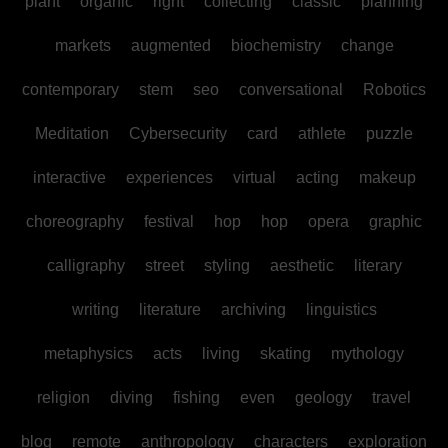
plant
organic
right
collecting
classic
planning
markets
augmented
biochemistry
change
contemporary
stem
seo
conversational
Robotics
Meditation
Cybersecurity
card
athlete
puzzle
interactive
experiences
virtual
acting
makeup
choreography
festival
hop
hop
opera
graphic
calligraphy
street
styling
aesthetic
literary
writing
literature
archiving
linguistics
metaphysics
acts
living
skating
mythology
religion
diving
fishing
even
geology
travel
blog
remote
anthropology
characters
exploration